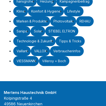
hansgrohe
Heizung
Kampagnenbeitrag
Klima
Komfort & Hygiene
Lifestyle
Marken & Produkte
Photovoltaik
REHAU
Sanipa
Solar
STIEBEL ELTRON
Technologie & Zukunft
Tipps & Tricks
Vaillant
VALLOX
Verbraucherinfos
VIESSMANN
Villeroy + Boch
Mertens Haustechnik GmbH
Kolpingstraße 4
49586 Neuenkirchen