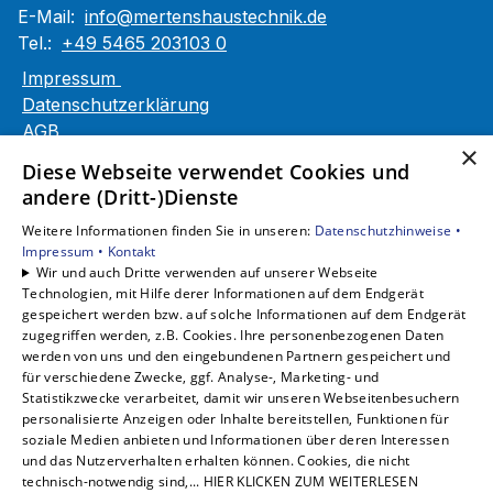
E-Mail:
info@mertenshaustechnik.de
Tel.:
+49 5465 203103 0
Impressum
Datenschutzerklärung
AGB
×
Barrierefreiheitserklärung
Diese Webseite verwendet Cookies und
andere (Dritt-)Dienste
Unsere Bereiche
Weitere Informationen finden Sie in unseren:
Datenschutzhinweise •
Privatkunden
Impressum •
Kontakt
Gewerbekunden
Wir und auch Dritte verwenden auf unserer Webseite
Karriere
Technologien, mit Hilfe derer Informationen auf dem Endgerät
Unternehmen
gespeichert werden bzw. auf solche Informationen auf dem Endgerät
zugegriffen werden, z.B. Cookies. Ihre personenbezogenen Daten
Kontakt
werden von uns und den eingebundenen Partnern gespeichert und
für verschiedene Zwecke, ggf. Analyse-, Marketing- und
Statistikzwecke verarbeitet, damit wir unseren Webseitenbesuchern
personalisierte Anzeigen oder Inhalte bereitstellen, Funktionen für
soziale Medien anbieten und Informationen über deren Interessen
und das Nutzerverhalten erhalten können. Cookies, die nicht
technisch-notwendig sind,... HIER KLICKEN ZUM WEITERLESEN