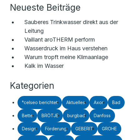
Neueste Beiträge
Sauberes Trinkwasser direkt aus der
Leitung
Vaillant aroTHERM perform
Wasserdruck im Haus verstehen
Warum tropft meine Klimaanlage
Kalk im Wasser
Kategorien
°celseo berichtet
Aktuelles
Axor
Bad
Bette
BRÖTJE
burgbad
Danfoss
Design
Förderung
GEBERIT
GROHE