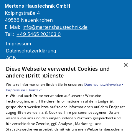
Mertens Haustechnik GmbH
Kolpingstraße 4
49586 Neuenkirchen
E-Mail:
info@mertenshaustechnik.de
Tel.:
+49 5465 203103 0
Impressum
Datenschutzerklärung
AGB
×
Barrierefreiheitserklärung
Diese Webseite verwendet Cookies und
andere (Dritt-)Dienste
Unsere Bereiche
Weitere Informationen finden Sie in unseren:
Datenschutzhinweise •
Privatkunden
Impressum •
Kontakt
Gewerbekunden
Wir und auch Dritte verwenden auf unserer Webseite
Karriere
Technologien, mit Hilfe derer Informationen auf dem Endgerät
Unternehmen
gespeichert werden bzw. auf solche Informationen auf dem Endgerät
zugegriffen werden, z.B. Cookies. Ihre personenbezogenen Daten
Kontakt
werden von uns und den eingebundenen Partnern gespeichert und
für verschiedene Zwecke, ggf. Analyse-, Marketing- und
Statistikzwecke verarbeitet, damit wir unseren Webseitenbesuchern