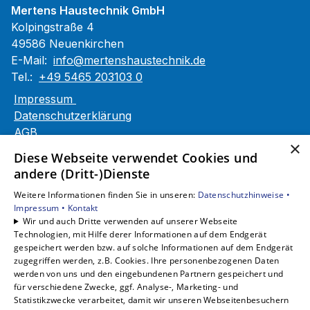
Mertens Haustechnik GmbH
Kolpingstraße 4
49586 Neuenkirchen
E-Mail:
info@mertenshaustechnik.de
Tel.:
+49 5465 203103 0
Impressum
Datenschutzerklärung
AGB
×
Barrierefreiheitserklärung
Diese Webseite verwendet Cookies und
andere (Dritt-)Dienste
Unsere Bereiche
Weitere Informationen finden Sie in unseren:
Datenschutzhinweise •
Privatkunden
Impressum •
Kontakt
Gewerbekunden
Wir und auch Dritte verwenden auf unserer Webseite
Karriere
Technologien, mit Hilfe derer Informationen auf dem Endgerät
Unternehmen
gespeichert werden bzw. auf solche Informationen auf dem Endgerät
zugegriffen werden, z.B. Cookies. Ihre personenbezogenen Daten
Kontakt
werden von uns und den eingebundenen Partnern gespeichert und
für verschiedene Zwecke, ggf. Analyse-, Marketing- und
Statistikzwecke verarbeitet, damit wir unseren Webseitenbesuchern