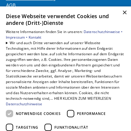
AGB
×
Barrierefreiheitserklärung
Diese Webseite verwendet Cookies und
andere (Dritt-)Dienste
Unsere Bereiche
Weitere Informationen finden Sie in unseren:
Datenschutzhinweise •
Privatkunden
Impressum •
Kontakt
Gewerbekunden
Wir und auch Dritte verwenden auf unserer Webseite
Karriere
Technologien, mit Hilfe derer Informationen auf dem Endgerät
Unternehmen
gespeichert werden bzw. auf solche Informationen auf dem Endgerät
zugegriffen werden, z.B. Cookies. Ihre personenbezogenen Daten
Kontakt
werden von uns und den eingebundenen Partnern gespeichert und
für verschiedene Zwecke, ggf. Analyse-, Marketing- und
Statistikzwecke verarbeitet, damit wir unseren Webseitenbesuchern
personalisierte Anzeigen oder Inhalte bereitstellen, Funktionen für
soziale Medien anbieten und Informationen über deren Interessen
und das Nutzerverhalten erhalten können. Cookies, die nicht
technisch-notwendig sind,... HIER KLICKEN ZUM WEITERLESEN
Datenschutzhinweise
NOTWENDIGE COOKIES
PERFORMANCE
TARGETING
FUNKTIONALITÄT