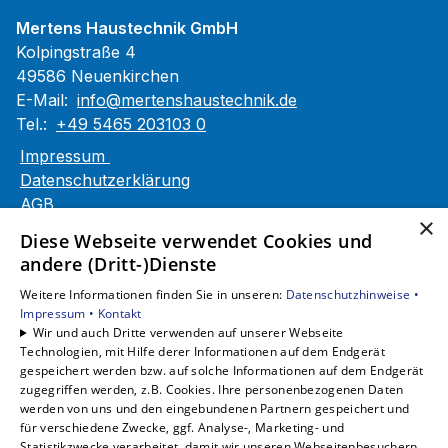
Mertens Haustechnik GmbH
Kolpingstraße 4
49586 Neuenkirchen
E-Mail:
info@mertenshaustechnik.de
Tel.:
+49 5465 203103 0
Impressum
Datenschutzerklärung
AGB
×
Barrierefreiheitserklärung
Diese Webseite verwendet Cookies und
andere (Dritt-)Dienste
Unsere Bereiche
Weitere Informationen finden Sie in unseren:
Datenschutzhinweise •
Privatkunden
Impressum •
Kontakt
Gewerbekunden
Wir und auch Dritte verwenden auf unserer Webseite
Karriere
Technologien, mit Hilfe derer Informationen auf dem Endgerät
Unternehmen
gespeichert werden bzw. auf solche Informationen auf dem Endgerät
zugegriffen werden, z.B. Cookies. Ihre personenbezogenen Daten
Kontakt
werden von uns und den eingebundenen Partnern gespeichert und
für verschiedene Zwecke, ggf. Analyse-, Marketing- und
Statistikzwecke verarbeitet, damit wir unseren Webseitenbesuchern