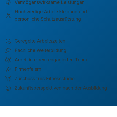
Vermögenswirksame Leistungen
Hochwertige Arbeitskleidung und
persönliche Schutzausrütstung
Geregelte Arbeitszeiten
Fachliche Weiterbildung
Arbeit in einem engagierten Team
Firmenfeiern
Zuschuss fürs Fitnessstudio
Zukunftsperspektiven nach der Ausbildung