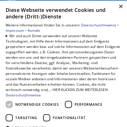
×
Barrierefreiheitserklärung
Diese Webseite verwendet Cookies und
andere (Dritt-)Dienste
Unsere Bereiche
Weitere Informationen finden Sie in unseren:
Datenschutzhinweise •
Privatkunden
Impressum •
Kontakt
Gewerbekunden
Wir und auch Dritte verwenden auf unserer Webseite
Karriere
Technologien, mit Hilfe derer Informationen auf dem Endgerät
Unternehmen
gespeichert werden bzw. auf solche Informationen auf dem Endgerät
zugegriffen werden, z.B. Cookies. Ihre personenbezogenen Daten
Kontakt
werden von uns und den eingebundenen Partnern gespeichert und
für verschiedene Zwecke, ggf. Analyse-, Marketing- und
Statistikzwecke verarbeitet, damit wir unseren Webseitenbesuchern
personalisierte Anzeigen oder Inhalte bereitstellen, Funktionen für
soziale Medien anbieten und Informationen über deren Interessen
und das Nutzerverhalten erhalten können. Cookies, die nicht
technisch-notwendig sind,... HIER KLICKEN ZUM WEITERLESEN
Datenschutzhinweise
NOTWENDIGE COOKIES
PERFORMANCE
TARGETING
FUNKTIONALITÄT