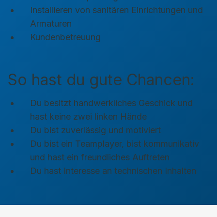
Installieren von sanitären Einrichtungen und
Armaturen
Kundenbetreuung
So hast du gute Chancen:
Du besitzt handwerkliches Geschick und
hast keine zwei linken Hände
Du bist zuverlässig und motiviert
Du bist ein Teamplayer, bist kommunikativ
und hast ein freundliches Auftreten
Du hast Interesse an technischen Inhalten