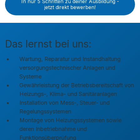
In nur 5 Schritten zu deiner Ausbildung -
jetzt direkt bewerben!
Das lernst bei uns:
Wartung, Reparatur und Instandhaltung
versorgungstechnischer Anlagen und
Systeme
Gewährleistung der Betriebsbereitschaft von
Heizungs-, Klima- und Sanitäranlagen
Installation von Mess-, Steuer- und
Regelungssystemen
Montage von Heizungssystemen sowie
deren Inbetriebnahme und
Funktionsüberprüfung