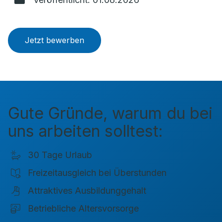
Jetzt bewerben
Gute Gründe, warum du bei
uns arbeiten solltest:
30 Tage Urlaub
Freizeitausgleich bei Überstunden
Attraktives Ausbildunggehalt
Betriebliche Altersvorsorge