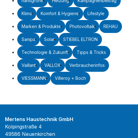
hansgrohe
Heizung
Kampagnenbeitrag
Klima
Komfort & Hygiene
Lifestyle
Marken & Produkte
Photovoltaik
REHAU
Sanipa
Solar
STIEBEL ELTRON
Technologie & Zukunft
Tipps & Tricks
Vaillant
VALLOX
Verbraucherinfos
VIESSMANN
Villeroy + Boch
Mertens Haustechnik GmbH
Kolpingstraße 4
49586 Neuenkirchen