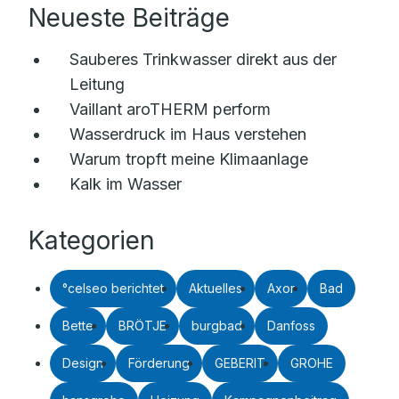
Neueste Beiträge
Sauberes Trinkwasser direkt aus der
Leitung
Vaillant aroTHERM perform
Wasserdruck im Haus verstehen
Warum tropft meine Klimaanlage
Kalk im Wasser
Kategorien
°celseo berichtet
Aktuelles
Axor
Bad
Bette
BRÖTJE
burgbad
Danfoss
Design
Förderung
GEBERIT
GROHE