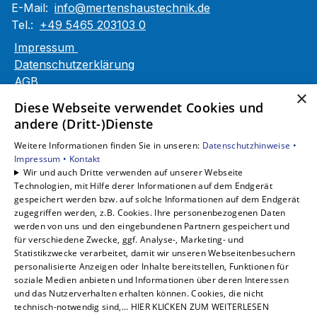
E-Mail:
info@mertenshaustechnik.de
Tel.:
+49 5465 203103 0
Impressum
Datenschutzerklärung
AGB
×
Barrierefreiheitserklärung
Diese Webseite verwendet Cookies und
andere (Dritt-)Dienste
Unsere Bereiche
Weitere Informationen finden Sie in unseren:
Datenschutzhinweise •
Privatkunden
Impressum •
Kontakt
Gewerbekunden
Wir und auch Dritte verwenden auf unserer Webseite
Karriere
Technologien, mit Hilfe derer Informationen auf dem Endgerät
Unternehmen
gespeichert werden bzw. auf solche Informationen auf dem Endgerät
zugegriffen werden, z.B. Cookies. Ihre personenbezogenen Daten
Kontakt
werden von uns und den eingebundenen Partnern gespeichert und
für verschiedene Zwecke, ggf. Analyse-, Marketing- und
Statistikzwecke verarbeitet, damit wir unseren Webseitenbesuchern
personalisierte Anzeigen oder Inhalte bereitstellen, Funktionen für
soziale Medien anbieten und Informationen über deren Interessen
und das Nutzerverhalten erhalten können. Cookies, die nicht
technisch-notwendig sind,... HIER KLICKEN ZUM WEITERLESEN