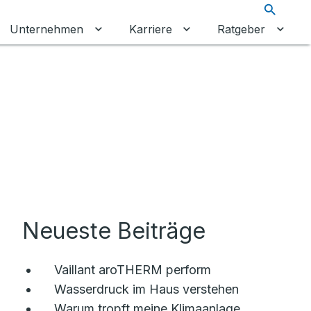
Suche
Unternehmen
Karriere
Ratgeber
 umschalten
ermenü für Gewerbekunden umschalten
Untermenü für Unternehmen umschalt
Untermenü für Karrier
Unter
Neueste Beiträge
Vaillant aroTHERM perform
Wasserdruck im Haus verstehen
Warum tropft meine Klimaanlage