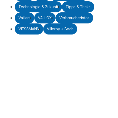
Technologie & Zukunft
Tipps & Tricks
Vaillant
VALLOX
Verbraucherinfos
VIESSMANN
Villeroy + Boch