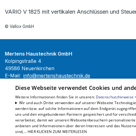
VARIO V 1825 mit vertikalen Anschlüssen und Steue
© Vallox GmbH
Mertens Haustechnik GmbH
Kolpingstraße 4
49586 Neuenkirchen
E-Mail:
info@mertenshaustechnik.de
Tel.:
+49 5465 203103 0
Diese Webseite verwendet Cookies und ander
Impressum
Weitere Informationen finden Sie in unseren:
Datenschutzhinweise 
Datenschutzerklärung
Wir und auch Dritte verwenden auf unserer Webseite Technologien
werden bzw. auf solche Informationen auf dem Endgerät zugegriffe
AGB
uns und den eingebundenen Partnern gespeichert und für verschiede
Barrierefreiheitserklärung
verarbeitet, damit wir unseren Webseitenbesuchern personalisierte 
anbieten und Informationen über deren Interessen und das Nutzerve
sind,... HIER KLICKEN ZUM WEITERLESEN