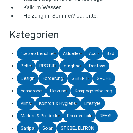
Kalk im Wasser
Heizung im Sommer? Ja, bitte!
Kategorien
°celseo berichtet
Aktuelles
Axor
Bad
Bette
BRÖTJE
burgbad
Danfoss
Design
Förderung
GEBERIT
GROHE
hansgrohe
Heizung
Kampagnenbeitrag
Klima
Komfort & Hygiene
Lifestyle
Marken & Produkte
Photovoltaik
REHAU
Sanipa
Solar
STIEBEL ELTRON