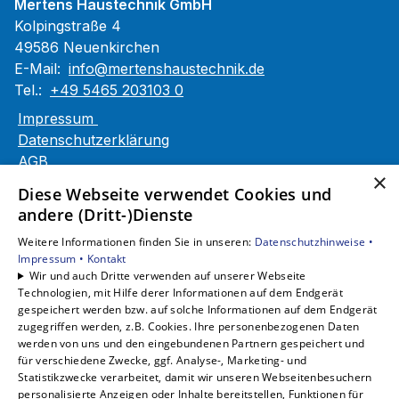
Mertens Haustechnik GmbH
Kolpingstraße 4
49586 Neuenkirchen
E-Mail:
info@mertenshaustechnik.de
Tel.:
+49 5465 203103 0
Impressum
Datenschutzerklärung
AGB
×
Barrierefreiheitserklärung
Diese Webseite verwendet Cookies und
andere (Dritt-)Dienste
Unsere Bereiche
Weitere Informationen finden Sie in unseren:
Datenschutzhinweise •
Privatkunden
Impressum •
Kontakt
Gewerbekunden
Wir und auch Dritte verwenden auf unserer Webseite
Karriere
Technologien, mit Hilfe derer Informationen auf dem Endgerät
Unternehmen
gespeichert werden bzw. auf solche Informationen auf dem Endgerät
zugegriffen werden, z.B. Cookies. Ihre personenbezogenen Daten
Kontakt
werden von uns und den eingebundenen Partnern gespeichert und
für verschiedene Zwecke, ggf. Analyse-, Marketing- und
Statistikzwecke verarbeitet, damit wir unseren Webseitenbesuchern
personalisierte Anzeigen oder Inhalte bereitstellen, Funktionen für