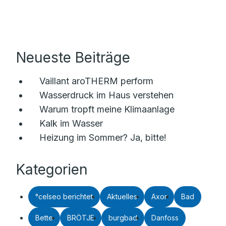
Neueste Beiträge
Vaillant aroTHERM perform
Wasserdruck im Haus verstehen
Warum tropft meine Klimaanlage
Kalk im Wasser
Heizung im Sommer? Ja, bitte!
Kategorien
°celseo berichtet
Aktuelles
Axor
Bad
Bette
BRÖTJE
burgbad
Danfoss