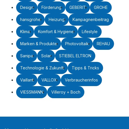
Design
Förderung
GEBERIT
GROHE
hansgrohe
Heizung
Kampagnenbeitrag
Klima
Komfort & Hygiene
Lifestyle
Marken & Produkte
Photovoltaik
REHAU
Sanipa
Solar
STIEBEL ELTRON
Technologie & Zukunft
Tipps & Tricks
Vaillant
VALLOX
Verbraucherinfos
VIESSMANN
Villeroy + Boch