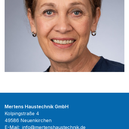
Mertens Haustechnik GmbH
Kolpingstraße 4
49586 Neuenkirchen
E-Mail:
info@mertenshaustechnik.de