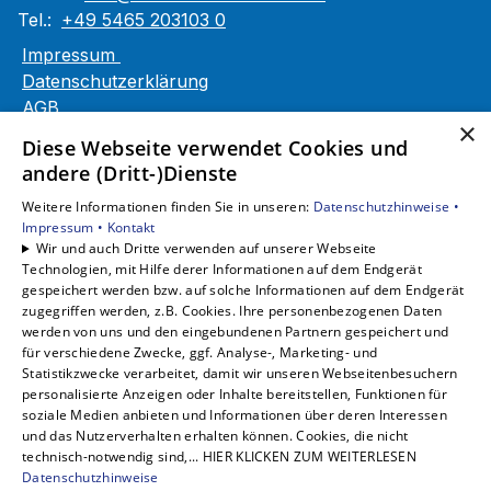
Tel.:
+49 5465 203103 0
Impressum
Datenschutzerklärung
AGB
×
Barrierefreiheitserklärung
Diese Webseite verwendet Cookies und
andere (Dritt-)Dienste
Unsere Bereiche
Weitere Informationen finden Sie in unseren:
Datenschutzhinweise •
Privatkunden
Impressum •
Kontakt
Gewerbekunden
Wir und auch Dritte verwenden auf unserer Webseite
Karriere
Technologien, mit Hilfe derer Informationen auf dem Endgerät
Unternehmen
gespeichert werden bzw. auf solche Informationen auf dem Endgerät
zugegriffen werden, z.B. Cookies. Ihre personenbezogenen Daten
Kontakt
werden von uns und den eingebundenen Partnern gespeichert und
für verschiedene Zwecke, ggf. Analyse-, Marketing- und
Statistikzwecke verarbeitet, damit wir unseren Webseitenbesuchern
personalisierte Anzeigen oder Inhalte bereitstellen, Funktionen für
soziale Medien anbieten und Informationen über deren Interessen
und das Nutzerverhalten erhalten können. Cookies, die nicht
technisch-notwendig sind,... HIER KLICKEN ZUM WEITERLESEN
Datenschutzhinweise