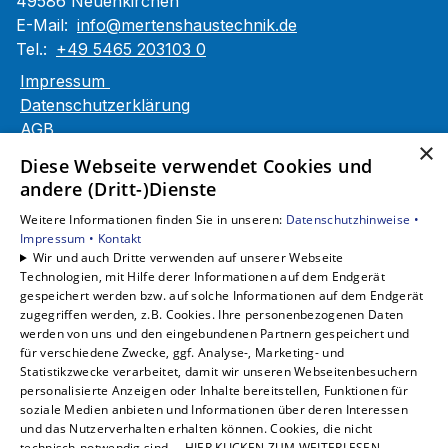
49586 Neuenkirchen
E-Mail:
info@mertenshaustechnik.de
Tel.:
+49 5465 203103 0
Impressum
Datenschutzerklärung
AGB
×
Barrierefreiheitserklärung
Diese Webseite verwendet Cookies und
andere (Dritt-)Dienste
Unsere Bereiche
Weitere Informationen finden Sie in unseren:
Datenschutzhinweise •
Privatkunden
Impressum •
Kontakt
Gewerbekunden
Wir und auch Dritte verwenden auf unserer Webseite
Karriere
Technologien, mit Hilfe derer Informationen auf dem Endgerät
Unternehmen
gespeichert werden bzw. auf solche Informationen auf dem Endgerät
zugegriffen werden, z.B. Cookies. Ihre personenbezogenen Daten
Kontakt
werden von uns und den eingebundenen Partnern gespeichert und
für verschiedene Zwecke, ggf. Analyse-, Marketing- und
Statistikzwecke verarbeitet, damit wir unseren Webseitenbesuchern
personalisierte Anzeigen oder Inhalte bereitstellen, Funktionen für
soziale Medien anbieten und Informationen über deren Interessen
und das Nutzerverhalten erhalten können. Cookies, die nicht
technisch-notwendig sind,... HIER KLICKEN ZUM WEITERLESEN