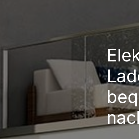
Elek
Lad
beq
nac