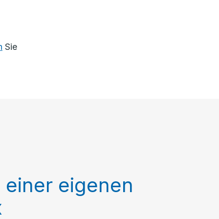
.
n
Sie
e einer eigenen
x