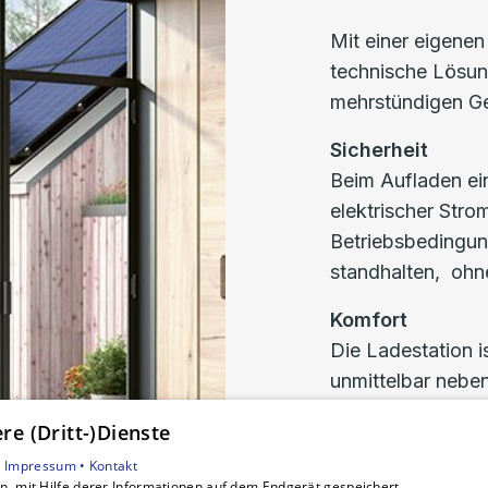
Mit einer eigene
technische Lösung
mehrstündigen Ge
Sicherheit
Beim Aufladen ein
elektrischer Str
Betriebsbedingun
standhalten, ohn
Komfort
Die Ladestation i
unmittelbar neben
den eigentlichen 
e (Dritt-)Dienste
Arbeitsschritt erf
•
Impressum •
Kontakt
, mit Hilfe derer Informationen auf dem Endgerät gespeichert