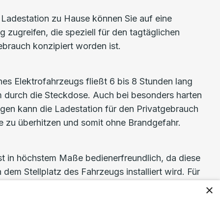
n Ladestation zu Hause können Sie auf eine
 zugreifen, die speziell für den tagtäglichen
brauch konzipiert worden ist.
es Elektro­fahr­zeugs fließt 6 bis 8 Stunden lang
om durch die Steckdose. Auch bei besonders harten
gen kann die Ladestation für den Privatgebrauch
e zu überhitzen und somit ohne Brandgefahr.
st in höchstem Maße bedienerfreundlich, da diese
 dem Stellplatz des Fahrzeugs installiert wird. Für
Ladevorgang ist zumeist nur ein einziger
×
orderlich: Stecker einstecken.