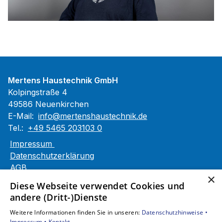
Mertens Haustechnik GmbH
Kolpingstraße 4
49586 Neuenkirchen
E-Mail:
info@mertenshaustechnik.de
Tel.:
+49 5465 203103 0
Impressum
Datenschutzerklärung
AGB
×
Barrierefreiheitserklärung
Diese Webseite verwendet Cookies und
andere (Dritt-)Dienste
Unsere Bereiche
Weitere Informationen finden Sie in unseren:
Datenschutzhinweise •
Privatkunden
Impressum •
Kontakt