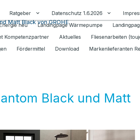
Ratgeber
Datenschutz 1.6.2026
Impre
Untermenü für Ratgeber umschalten
Untermenü f
und Matt Black von GROHE
Energie neu
Landingpage Wärmepumpe
Landingpag
ant Kompetenzpartner
Aktuelles
Fliesenarbeiten (tou
gen
Fördermittel
Download
Markenlieferanten R
hantom Black und Matt