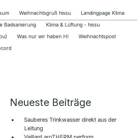
ssum
Weihnachtsgruß hissu
Landingpage Klima
ür Datenschutz 1.6.2026 umschalten
e Badsanierung
Klima & Lüftung - hissu
jou)
Was nur wir haben HI
Weihnachtspost
ecord
Neueste Beiträge
Sauberes Trinkwasser direkt aus der
Leitung
Vaillant aroTHERM perform