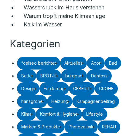
Wasserdruck im Haus verstehen
Warum tropft meine Klimaanlage
Kalk im Wasser
Kategorien
°celseo berichtet
Aktuelles
Axor
Bad
Bette
BRÖTJE
burgbad
Danfoss
Design
Förderung
GEBERIT
GROHE
hansgrohe
Heizung
Kampagnenbeitrag
Klima
Komfort & Hygiene
Lifestyle
Marken & Produkte
Photovoltaik
REHAU