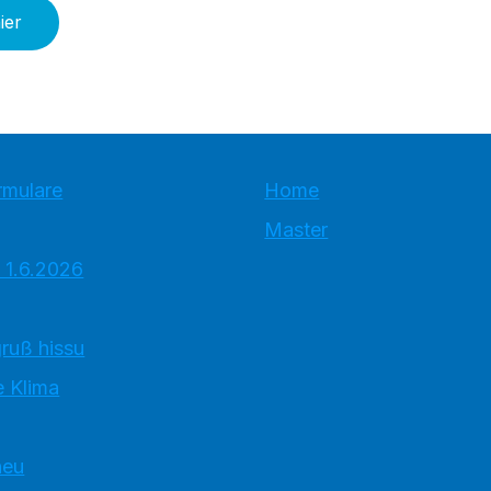
ier
rmulare
Home
Master
 1.6.2026
ruß hissu
 Klima
neu