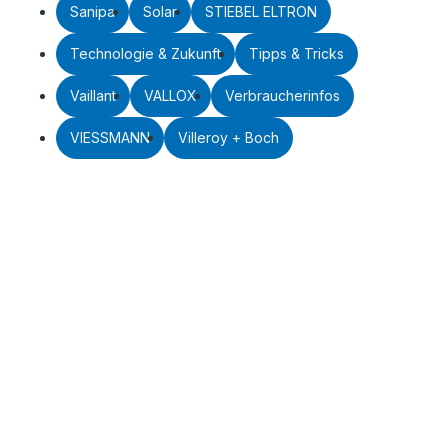
Sanipa
Solar
STIEBEL ELTRON
Technologie & Zukunft
Tipps & Tricks
Vaillant
VALLOX
Verbraucherinfos
VIESSMANN
Villeroy + Boch