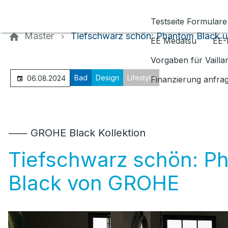
Kontaktieren Sie uns
Testseite Formulare
Master
Tiefschwarz schön: Phantom Black 
EE Medatsu
EE-
Vorgaben für Vaill
Bad
Design
Lifestyle
06.08.2024
Finanzierung anfra
⸺ GROHE Black Kollektion
Tiefschwarz schön: P
Black von GROHE