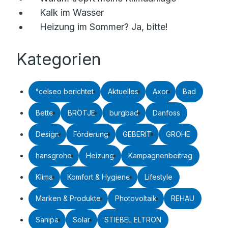
Kalk im Wasser
Heizung im Sommer? Ja, bitte!
Kategorien
°celseo berichtet
Aktuelles
Axor
Bad
Bette
BRÖTJE
burgbad
Danfoss
Design
Förderung
GEBERIT
GROHE
hansgrohe
Heizung
Kampagnenbeitrag
Klima
Komfort & Hygiene
Lifestyle
Marken & Produkte
Photovoltaik
REHAU
Sanipa
Solar
STIEBEL ELTRON