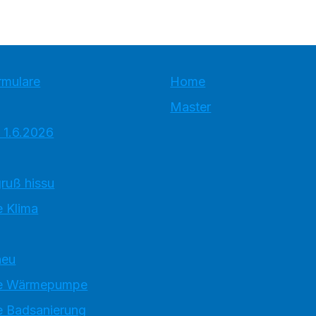
rmulare
Home
Master
 1.6.2026
ruß hissu
 Klima
neu
e Wärmepumpe
 Badsanierung