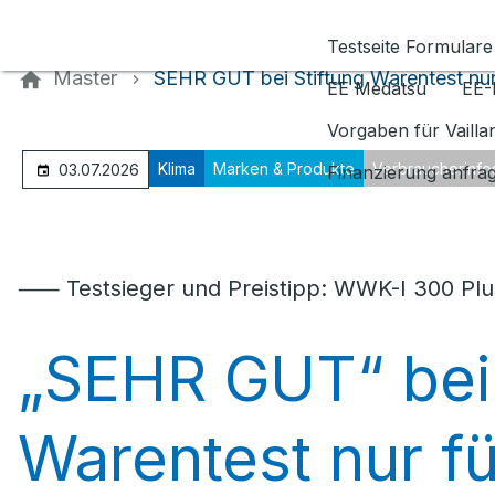
Kontaktieren Sie uns
Testseite Formulare
Master
SEHR GUT bei Stiftung Warentest nur 
EE Medatsu
EE-
Vorgaben für Vaill
Klima
Marken & Produkte
Verbraucherinfo
03.07.2026
Finanzierung anfra
⸺ Testsieger und Preistipp: WWK-I 300 Pl
„SEHR GUT“ bei 
Warentest nur fü