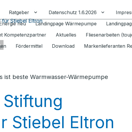
Ratgeber
Datenschutz 1.6.2026
Impre
Untermenü für Ratgeber umschalten
Untermenü f
für Stiebel Eltron
Energie neu
Landingpage Wärmepumpe
Landingpag
ant Kompetenzpartner
Aktuelles
Fliesenarbeiten (tou
s
gen
Fördermittel
Download
Markenlieferanten R
us ist beste Warmwasser-Wärmepumpe
Stiftung
r Stiebel Eltron