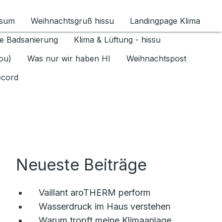
ssum
Weihnachtsgruß hissu
Landingpage Klima
ür Datenschutz 1.6.2026 umschalten
e Badsanierung
Klima & Lüftung - hissu
jou)
Was nur wir haben HI
Weihnachtspost
ecord
Neueste Beiträge
Vaillant aroTHERM perform
Wasserdruck im Haus verstehen
Warum tropft meine Klimaanlage