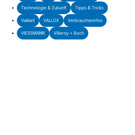
Technologie & Zukunft
Tipps & Tricks
Vaillant
VALLOX
Verbraucherinfos
VIESSMANN
Villeroy + Boch