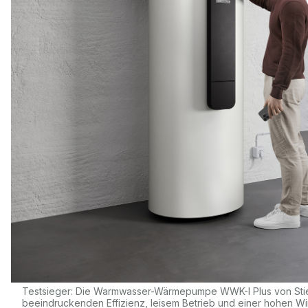
Testsieger: Die Warmwasser-Wärmepumpe WWK-I Plus von Stiebel
beeindruckenden Effizienz, leisem Betrieb und einer hohen Wirt