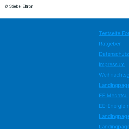
© Stiebel Eltron
Testseite Fo
Ratgeber
Datenschutz
Impressum
Weihnachtsg
Landingpage
EE Medatsu
EE-Energie 
Landingpag
Landingpage