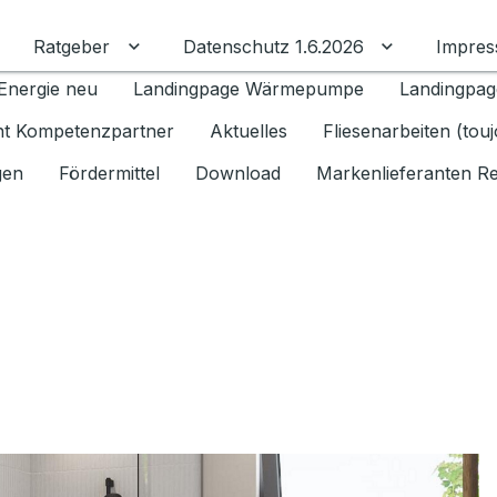
Ratgeber
Datenschutz 1.6.2026
Impre
Untermenü für Ratgeber umschalten
Untermenü f
Energie neu
Landingpage Wärmepumpe
Landingpag
ant Kompetenzpartner
Aktuelles
Fliesenarbeiten (tou
gen
Fördermittel
Download
Markenlieferanten R