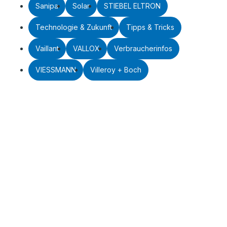
Sanipa
Solar
STIEBEL ELTRON
Technologie & Zukunft
Tipps & Tricks
Vaillant
VALLOX
Verbraucherinfos
VIESSMANN
Villeroy + Boch