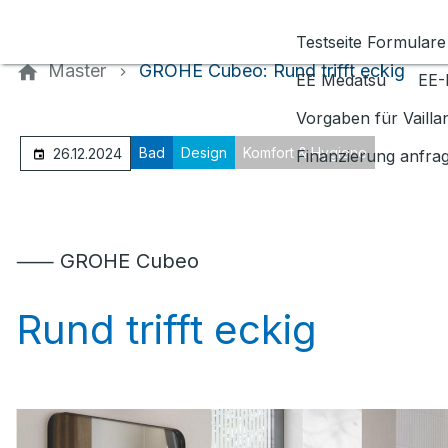
Kontaktieren Sie uns
Testseite Formulare
Master
GROHE Cubeo: Rund trifft eckig
EE Medatsu
EE-
Vorgaben für Vaill
Bad
Design
Komfort & Hygiene
26.12.2024
Finanzierung anfra
⸺ GROHE Cubeo
Rund trifft eckig