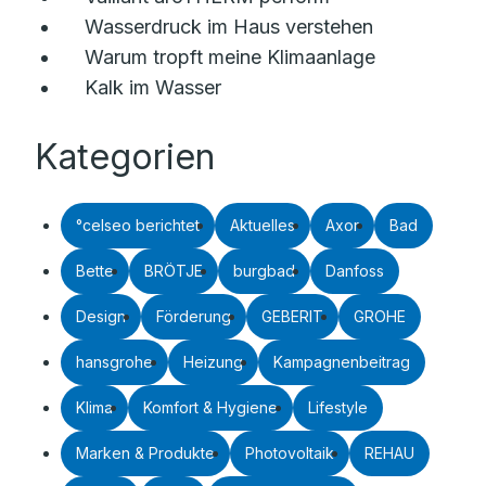
Wasserdruck im Haus verstehen
Warum tropft meine Klimaanlage
Kalk im Wasser
Kategorien
°celseo berichtet
Aktuelles
Axor
Bad
Bette
BRÖTJE
burgbad
Danfoss
Design
Förderung
GEBERIT
GROHE
hansgrohe
Heizung
Kampagnenbeitrag
Klima
Komfort & Hygiene
Lifestyle
Marken & Produkte
Photovoltaik
REHAU