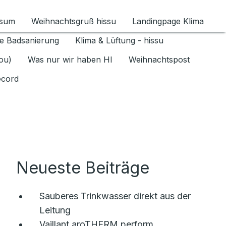
ssum
Weihnachtsgruß hissu
Landingpage Klima
ür Datenschutz 1.6.2026 umschalten
e Badsanierung
Klima & Lüftung - hissu
jou)
Was nur wir haben HI
Weihnachtspost
ecord
Neueste Beiträge
Sauberes Trinkwasser direkt aus der
Leitung
Vaillant aroTHERM perform