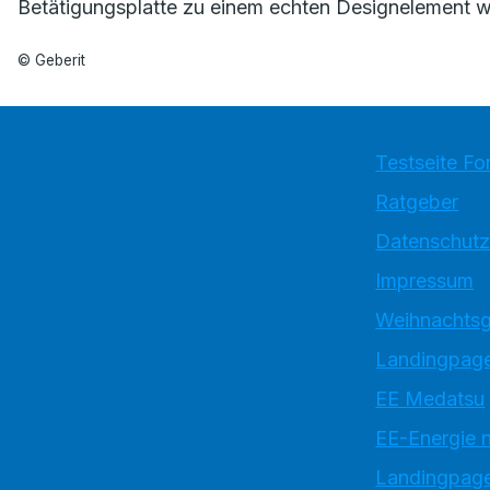
Betätigungsplatte zu einem echten Designelement we
© Geberit
Testseite Fo
Ratgeber
Datenschutz
Impressum
Weihnachtsg
Landingpage
EE Medatsu
EE-Energie 
Landingpag