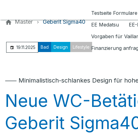
Kontaktieren Sie uns
Testseite Formulare
Master
Geberit Sigma40
EE Medatsu
EE-
Vorgaben für Vaill
Bad
Design
Lifestyle
19.11.2025
Finanzierung anfra
⸺ Minimalistisch-schlankes Design für hoh
Neue WC-Betäti
Geberit Sigma4