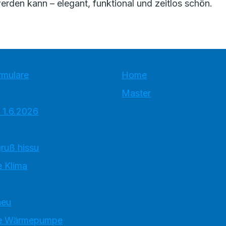
rden kann – elegant, funktional und zeitlos schön.
rmulare
Home
Master
 1.6.2026
ruß hissu
 Klima
neu
e Wärmepumpe