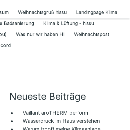
ssum
Weihnachtsgruß hissu
Landingpage Klima
ür Datenschutz 1.6.2026 umschalten
e Badsanierung
Klima & Lüftung - hissu
jou)
Was nur wir haben HI
Weihnachtspost
ecord
Neueste Beiträge
Vaillant aroTHERM perform
Wasserdruck im Haus verstehen
Warum tropft meine Klimaanlage