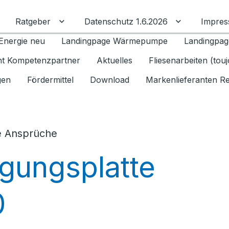
Ratgeber
Datenschutz 1.6.2026
Impre
Untermenü für Ratgeber umschalten
Untermenü f
Energie neu
Landingpage Wärmepumpe
Landingpag
ant Kompetenzpartner
Aktuelles
Fliesenarbeiten (tou
gen
Fördermittel
Download
Markenlieferanten R
e Ansprüche
gungsplatte
0