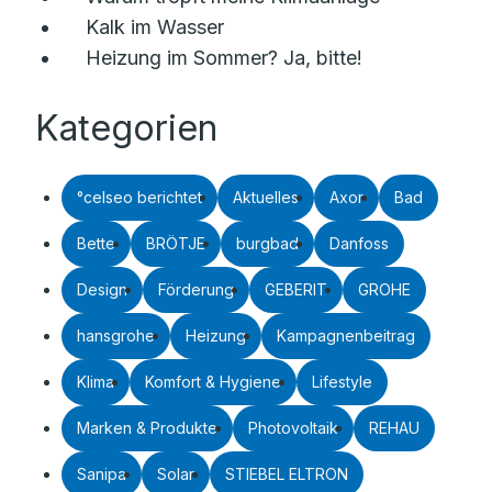
Kalk im Wasser
Heizung im Sommer? Ja, bitte!
Kategorien
°celseo berichtet
Aktuelles
Axor
Bad
Bette
BRÖTJE
burgbad
Danfoss
Design
Förderung
GEBERIT
GROHE
hansgrohe
Heizung
Kampagnenbeitrag
Klima
Komfort & Hygiene
Lifestyle
Marken & Produkte
Photovoltaik
REHAU
Sanipa
Solar
STIEBEL ELTRON